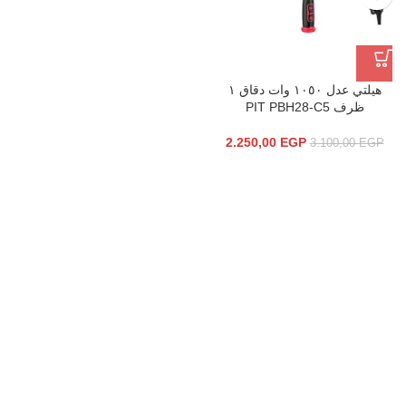
هيلتي عدل ١٠٥٠ وات دقاق ١
ظرف PIT PBH28-C5
2.250,00
EGP
3.100,00
EGP