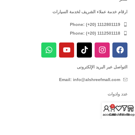
ارقام خدمة عملاء الشريف لخدمة السيارات
Phone: (+20) 1112801119
Phone: (+20) 1112501118
التواصل عبر البريد الإلكترونى
Email: info@alshreefmall.com
عدد وادوات
عدد كهربائية
0
عدد يدوية
My account
Cart
Wishlist
Filters
Shop
عدد خاصة بالسيارات
عدد خاصة بمراكز الصيانة