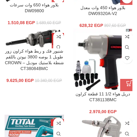
بلاور هواء 650 وات سرعات
بلاور هواء 450 وات معدل
DW09800
DW09320A-V2
1.510,08
EGP
1.689,60
EGP
628,32
EGP
897,60
EGP
-7%
شنيور فك و ربط هواء كراون زور
طويل 1 بوصه 3800 نيوتن باللقم
شنطة بلاستيك موديل CROWN –
CT38084BMC
9.625,00
EGP
10.340,00
EGP
دريل هواء 1/2 11 قطعة كراون
CT38113BMC
2.970,00
EGP
-11%