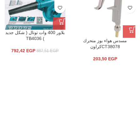
بلاور 400 وات توتال ( شكل جديد
) TB4036
مسدس هواء بوز متحرك
CT38078كراون
792,42
EGP
887,51
EGP
203,50
EGP