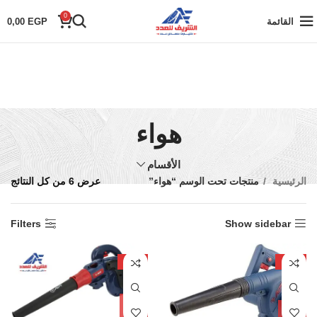
0
القائمة
EGP
0,00
هواء
الأقسام
الرئيسية
منتجات تحت الوسم “هواء”
عرض ⁦6⁩ من كل النتائج
Filters
Show sidebar
-11%
-30%