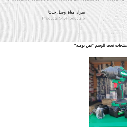
ميزان مياة
وصل حديثا
545 Products
6 Products
منتجات تحت الوسم “نص بوصه”