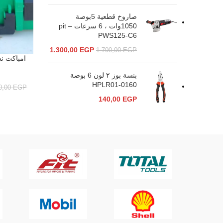
صاروخ قطعية 5بوصة
1050وات ، 6 سرعات – pit
PWS125-C6
1.300,00
EGP
1.700,00
EGP
إضافة إلى ال
بنسة بوز ٢ لون 6 بوصة
HPLR01-0160
0,00
EGP
140,00
EGP