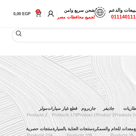
بيعات والدعم
شحن سريع وامن
0
0,00
EGP
011140111
لجميع محافظات مصر
طاريات
جاديفر
جازبروم
قطع غيار سيارات
مولر
2 Products
179 Products
1 Product
1 Product
24 Prod
ع
معدات للحام والسمكره
منتجات العناية بالسيارة
منتجات حصرية
214 Products
108 Products
25 Products