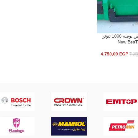
امباكت نص بوصه 1000 نيوتن
سلة
New BeaT
4.750,00
EGP
7.00