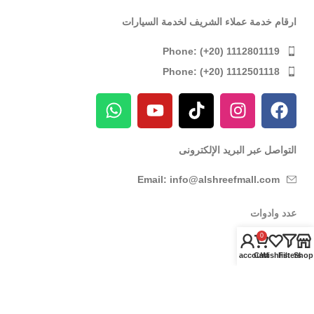
ارقام خدمة عملاء الشريف لخدمة السيارات
Phone: (+20) 1112801119
Phone: (+20) 1112501118
التواصل عبر البريد الإلكترونى
Email: info@alshreefmall.com
عدد وادوات
عدد كهربائية
0
My account
Cart
Wishlist
Filters
Shop
عدد يدوية
عدد خاصة بالسيارات
عدد خاصة بمراكز الصيانة