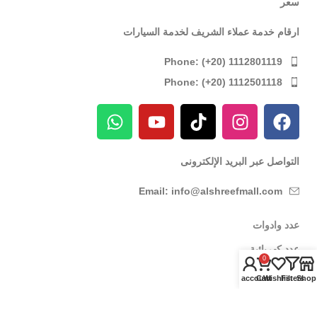
سعر
ارقام خدمة عملاء الشريف لخدمة السيارات
Phone: (+20) 1112801119
Phone: (+20) 1112501118
التواصل عبر البريد الإلكترونى
Email: info@alshreefmall.com
عدد وادوات
عدد كهربائية
0
عدد يدوية
My account
Cart
Wishlist
Filters
Shop
عدد خاصة بالسيارات