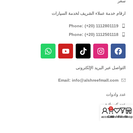
سعر
ارقام خدمة عملاء الشريف لخدمة السيارات
Phone: (+20) 1112801119
Phone: (+20) 1112501118
التواصل عبر البريد الإلكترونى
Email: info@alshreefmall.com
عدد وادوات
عدد كهربائية
0
عدد يدوية
My account
Cart
Wishlist
Filters
Shop
عدد خاصة بالسيارات