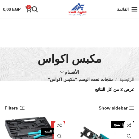
0
القائمة
EGP
0,00
مكبس اكواس
الأقسام
الرئيسية
منتجات تحت الوسم “مكبس اكواس”
عرض ⁦2⁩ من كل النتائج
Filters
Show sidebar
نفذ هذا المنتج
-24%
نفذ هذا المنتج