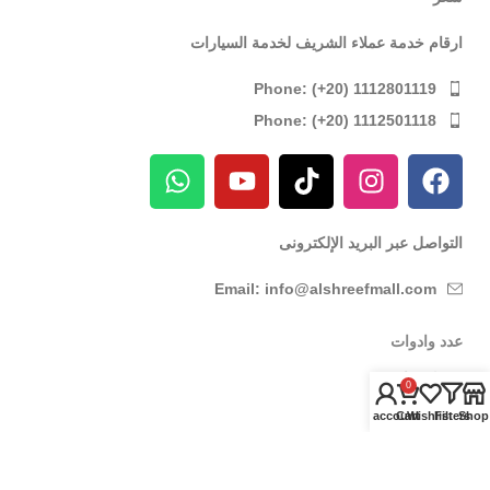
ارقام خدمة عملاء الشريف لخدمة السيارات
Phone: (+20) 1112801119
Phone: (+20) 1112501118
التواصل عبر البريد الإلكترونى
Email: info@alshreefmall.com
عدد وادوات
عدد كهربائية
0
عدد يدوية
My account
Cart
Wishlist
Filters
Shop
عدد خاصة بالسيارات
عدد خاصة بمراكز الصيانة