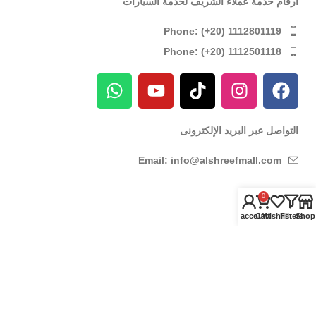
ارقام خدمة عملاء الشريف لخدمة السيارات
Phone: (+20) 1112801119
Phone: (+20) 1112501118
التواصل عبر البريد الإلكترونى
Email: info@alshreefmall.com
عدد وادوات
0
My account
Cart
Wishlist
Filters
Shop
عدد كهربائية
عدد يدوية
عدد خاصة بالسيارات
عدد خاصة بمراكز الصيانة