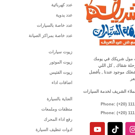
عدد كهربائية
عدد يدوية
عدد خاصة بالسيارات
عدد خاصة بمراكز الصيانة
زيوت سيارات
 مول شريكك في يومك
زيوت الموتور
لة شقاك , كل اللي
غلك موجود عندنا , بأفضل
زيوت الفتيس
عر
اضافات اداء
ملاء الشريف لخدمة السيارات
العناية بالسيارة
Phone: (+20) 11
منظفات وملمعات
Phone: (+20) 11
رفع اداء المحرك
ادوات تنظيف السيارة