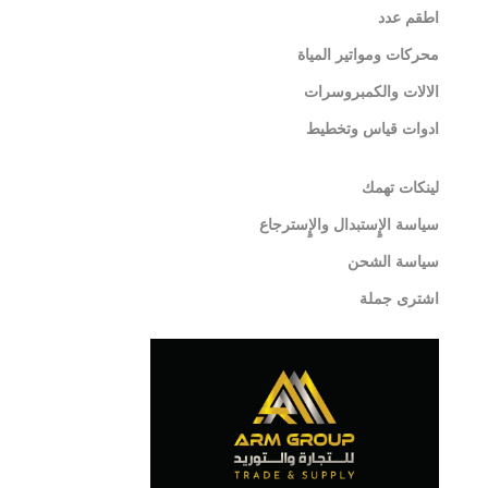
اطقم عدد
محركات ومواتير المياة
الالات والكمبروسرات
ادوات قياس وتخطيط
لينكات تهمك
سياسة الإٍستبدال والإٍسترجاع
سياسة الشحن
اشترى جملة