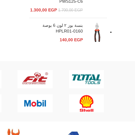
PWS125-C6
1.300,00
EGP
1.700,00
EGP
بنسة بوز ٢ لون 6 بوصة
HPLR01-0160
140,00
EGP