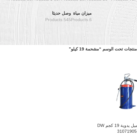
ميزان مياة
وصل حديثا
545 Products
6 Products
منتجات تحت الوسم “مشحمة 19 كيلو”
مشحمة برميل يدوية 19 كجم DW
سلة
31071905