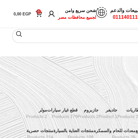
بيعات والدعم
شحن سريع وامن
0
0,00
EGP
011140111
لجميع محافظات مصر
اريات
جاديفر
جازبروم
قطع غيار سيارات
مولر
2 Products
179 Products
2 Products
1 Product
24 Pr
ع
معدات للحام والسمكره
منتجات العناية بالسيارة
منتجات حصرية
214 Products
108 Products
25 Products