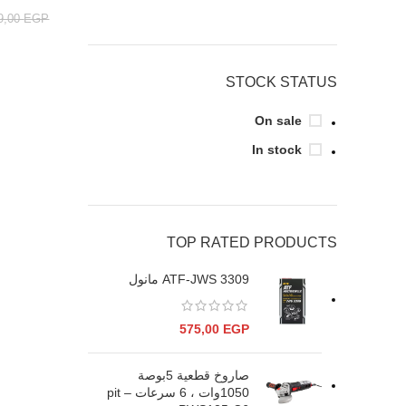
9,00
EGP
STOCK STATUS
On sale
In stock
TOP RATED PRODUCTS
ATF-JWS 3309 مانول
575,00
EGP
صاروخ قطعية 5بوصة
1050وات ، 6 سرعات – pit