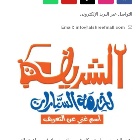
التواصل عبر البريد الإلكترونى
Email: info@alshreefmall.com
متجر الشريف مول شريكك في يومك وضهرك في رحلة شقاك ,