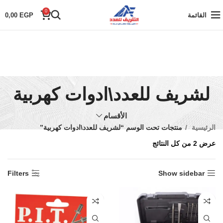
0
القائمة
EGP
0,00
لشريف للعدد\ادوات كهربية
الأقسام
الرئيسية
منتجات تحت الوسم “لشريف للعدد\ادوات كهربية”
عرض ⁦2⁩ من كل النتائج
Filters
Show sidebar