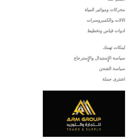
محركات ومواتير المياة
الالات والكمبروسرات
ادوات قياس وتخطيط
لينكات تهمك
سياسة الإٍستبدال والإٍسترجاع
سياسة الشحن
اشترى جملة