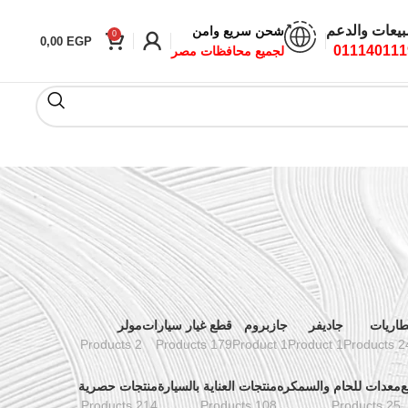
بيعات والدعم
شحن سريع وامن
0
0,00
EGP
011140111
لجميع محافظات مصر
طاريات
جاديفر
جازبروم
قطع غيار سيارات
مولر
2 Products
179 Products
1 Product
1 Product
24 Prod
ع
معدات للحام والسمكره
منتجات العناية بالسيارة
منتجات حصرية
214 Products
108 Products
25 Products