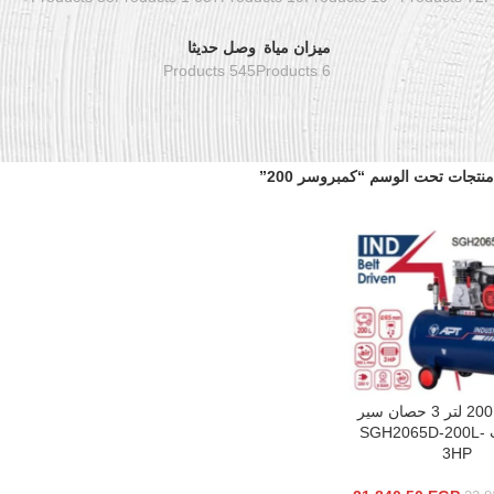
ميزان مياة
وصل حديثا
545 Products
6 Products
منتجات تحت الوسم “كمبروسر 200”
كمبروسر 200 لتر 3 حصان سير
سلة
220 فولت SGH2065D-200L-
3HP