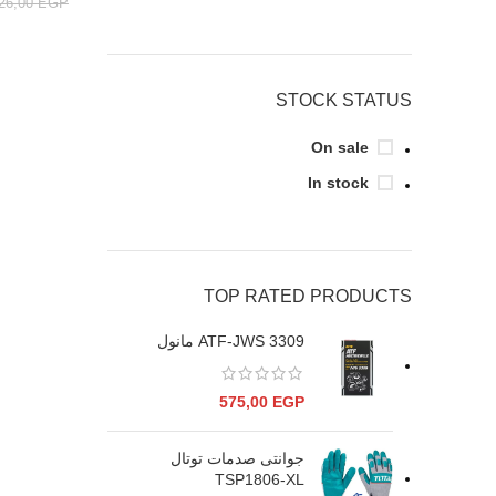
826,00
EGP
STOCK STATUS
On sale
In stock
TOP RATED PRODUCTS
ATF-JWS 3309 مانول
575,00
EGP
جوانتى صدمات توتال
TSP1806-XL