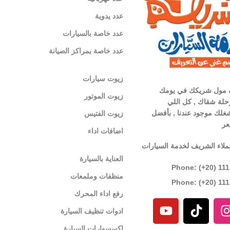
عدد يدوية
عدد خاصة بالسيارات
عدد خاصة بمراكز الصيانة
زيوت سيارات
 مول شريكك في يومك
زيوت الموتور
لة شقاك , كل اللي
غلك موجود عندنا , بأفضل
زيوت الفتيس
عر
اضافات اداء
ملاء الشريف لخدمة السيارات
العناية بالسيارة
Phone: (+20) 11
منظفات وملمعات
Phone: (+20) 11
رفع اداء المحرك
ادوات تنظيف السيارة
اكسسوارات السيارة