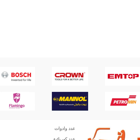
عدد وادوات
عدد كهربائية