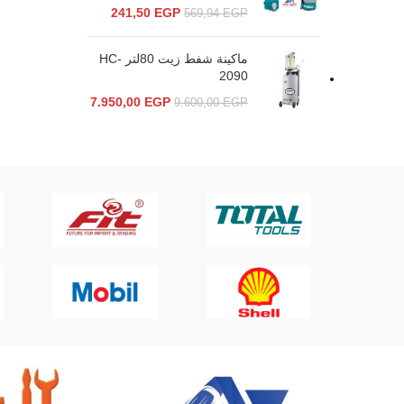
241,50
EGP
569,94
EGP
ماكينة شفط زيت 80لتر HC-
2090
7.950,00
EGP
9.600,00
EGP