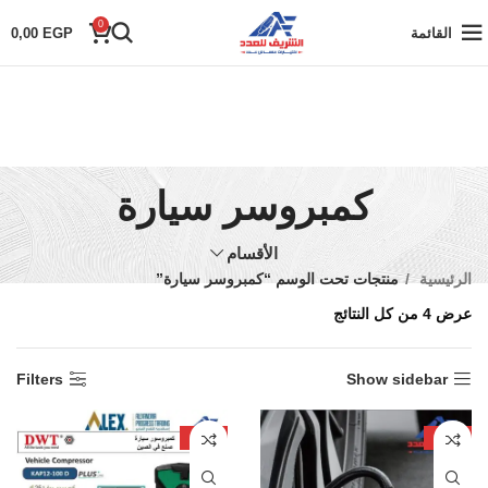
0
القائمة
EGP
0,00
كمبروسر سيارة
الأقسام
الرئيسية
منتجات تحت الوسم “كمبروسر سيارة”
عرض ⁦4⁩ من كل النتائج
Filters
Show sidebar
-24%
-29%