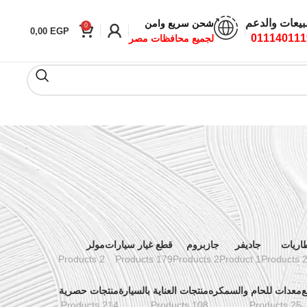
بيعات والدعم
شحن سريع وامن
0
0,00
EGP
011140111
لجميع محافظات مصر
اريات
جاديفر
جازبروم
قطع غيار سيارات
مولر
2 Products
179 Products
2 Products
1 Product
24 Pr
ع
معدات للحام والسمكره
منتجات العناية بالسيارة
منتجات حصرية
214 Products
108 Products
25 Products