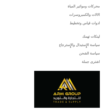
محركات ومواتير المياة
الالات والكمبروسرات
ادوات قياس وتخطيط
لينكات تهمك
سياسة الإٍستبدال والإٍسترجاع
سياسة الشحن
اشترى جملة