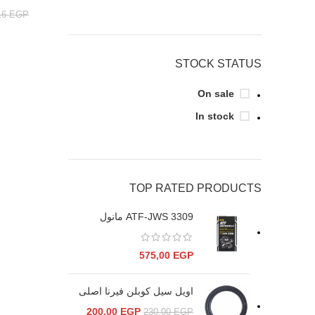
16
EGP
STOCK STATUS
On sale
In stock
TOP RATED PRODUCTS
ATF-JWS 3309 مانول
575,00
EGP
اويل سيل كوبلن فيرنا اصلى
200,00
EGP
230,00
EGP