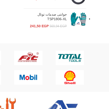
جوانتى صدمات توتال
TSP1806-XL
241,50
EGP
569,94
EGP