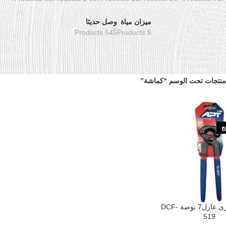
ميزان مياة
وصل حديثا
545 Products
6 Products
منتجات تحت الوسم “كماشة”
تج
كماشة نجارى عازل7 بوصة DCF-
519