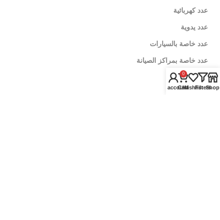
عدد كهربائية
عدد يدوية
عدد خاصة بالسيارات
عدد خاصة بمراكز الصيانة
0
زيوت سيارات
My account
Cart
Wishlist
Filters
Shop
زيوت الموتور
زيوت الفتيس
اضافات اداء
العناية بالسيارة
منظفات وملمعات
رفع اداء المحرك
ادوات تنظيف السيارة