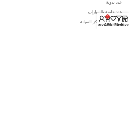
عدد يدوية
عدد خاصة بالسيارات
0
عدد خاصة بمراكز الصيانة
My account
Cart
Wishlist
Filters
Shop
زيوت سيارات
زيوت الموتور
زيوت الفتيس
اضافات اداء
العناية بالسيارة
منظفات وملمعات
رفع اداء المحرك
ادوات تنظيف السيارة
اكسسوارات السيارة