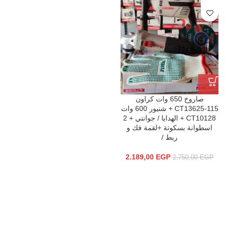
صاروخ 650 وات كراون
CT13625-115 + شنيور 600 وات
CT10128 + الهدايا / جوانتي + 2
اسطوانة بسكوتة +لقمة فك و
ربط /
2.189,00
EGP
2.750,00
EGP