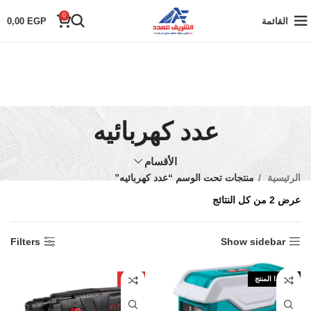
0
القائمة
EGP
0,00
عدد كهربائيه
الأقسام
الرئيسية
منتجات تحت الوسم “عدد كهربائيه”
عرض ⁦2⁩ من كل النتائج
Filters
Show sidebar
نفذ هذا المنتج
-8%