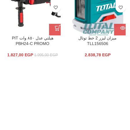
ميزان ليزر 2 خط توتال
هيلتي عدل ٨٥٠ وات PIT
PBH24-C PROMO
TLL156506
1.827,00
EGP
2.838,78
EGP
1.995,00
EGP