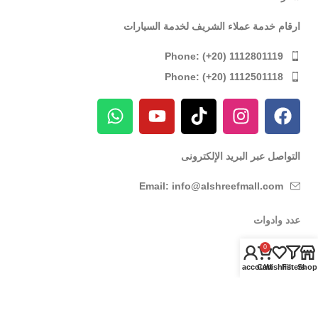
ارقام خدمة عملاء الشريف لخدمة السيارات
Phone: (+20) 1112801119
Phone: (+20) 1112501118
التواصل عبر البريد الإلكترونى
Email: info@alshreefmall.com
عدد وادوات
عدد كهربائية
0
عدد يدوية
My account
Cart
Wishlist
Filters
Shop
عدد خاصة بالسيارات
عدد خاصة بمراكز الصيانة