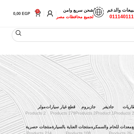
بيعات والدعم
شحن سريع وامن
0
0,00
EGP
011140111
لجميع محافظات مصر
اريات
جاديفر
جازبروم
قطع غيار سيارات
مولر
2 Products
179 Products
2 Products
1 Product
24 Pr
ع
معدات للحام والسمكره
منتجات العناية بالسيارة
منتجات حصرية
214 Products
108 Products
25 Products