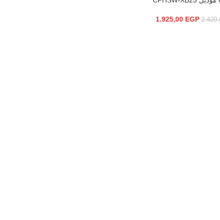
C
1.925,00
EGP
2.420