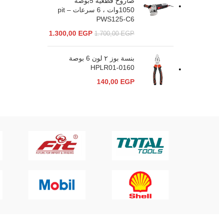
صاروخ قطعية 5بوصة
1050وات ، 6 سرعات – pit
PWS125-C6
1.300,00
EGP
1.700,00
EGP
بنسة بوز ٢ لون 6 بوصة
HPLR01-0160
140,00
EGP