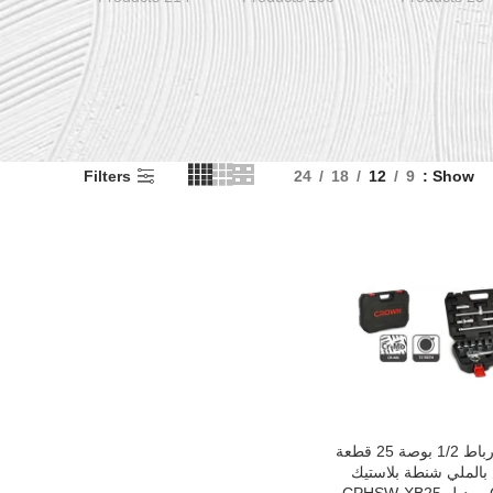
Filters
24
18
12
9
Show
طقم لقم رباط 1/2 بوصة 25 قطعة
السلة
الملي شنطة بلاستيك