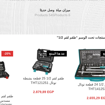
ميزان مياة
وصل حديثا
545 Products
6 Products
منتجات تحت الوسم “طقم لقم 1/2”
تج
نفذ هذا المنتج
-20%
طقم لقم 1/2 25 قطعة بشنطة
قراءة المزيد
توتال THT121251
طقم لقم 1/2 24 قطعة توتال
THT14125
2.879,89
EGP
إضافة إلى 
2.655,29
E
مسدس ب