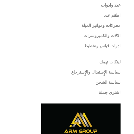
عدد وادوات
اطقم عدد
محركات ومواتير المياة
الالات والكمبروسرات
ادوات قياس وتخطيط
لينكات تهمك
سياسة الإٍستبدال والإٍسترجاع
سياسة الشحن
اشترى جملة