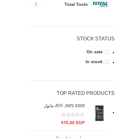
Total Tools
1
STOCK STATUS
On sale
In stock
TOP RATED PRODUCTS
ATF-JWS 3309 مانول
575,00
EGP