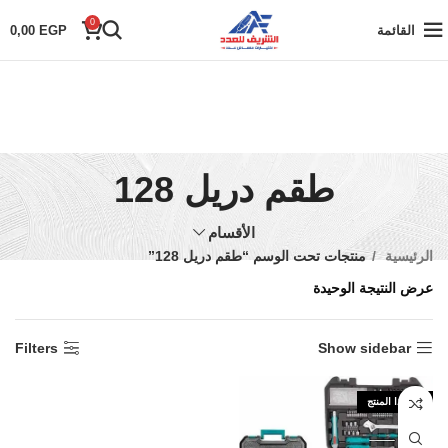
0
القائمة
EGP
0,00
طقم دريل 128
الأقسام
الرئيسية
منتجات تحت الوسم “طقم دريل 128”
عرض النتيجة الوحيدة
Filters
Show sidebar
نفذ هذا المنتج