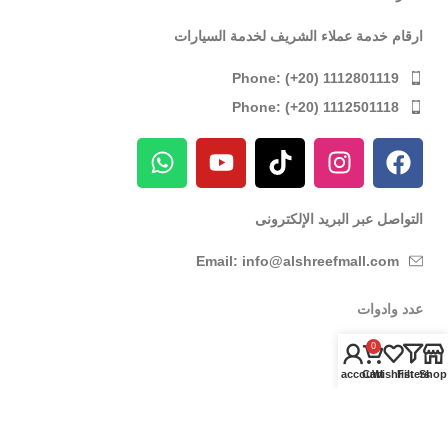
ارقام خدمة عملاء الشريف لخدمة السيارات
Phone: (+20) 1112801119
Phone: (+20) 1112501118
التواصل عبر البريد الإلكترونى
Email: info@alshreefmall.com
عدد وادوات
عدد كهربائية
0
My account
Cart
Wishlist
Filters
Shop
عدد يدوية
عدد خاصة بالسيارات
عدد خاصة بمراكز الصيانة