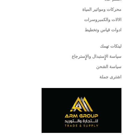
محركات ومواتير المياة
الالات والكمبروسرات
ادوات قياس وتخطيط
لينكات تهمك
سياسة الإٍستبدال والإٍسترجاع
سياسة الشحن
اشترى جملة