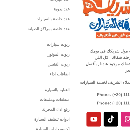
عدد يدوية
عدد خاصة بالسيارات
عدد خاصة بمراكز الصيانة
زيوت سيارات
 مول شريكك في يومك
زيوت الموتور
لة شقاك , كل اللي
غلك موجود عندنا , بأفضل
زيوت الفتيس
عر
اضافات اداء
ملاء الشريف لخدمة السيارات
العناية بالسيارة
Phone: (+20) 11
منظفات وملمعات
Phone: (+20) 11
رفع اداء المحرك
ادوات تنظيف السيارة
اكسسوارات السيارة