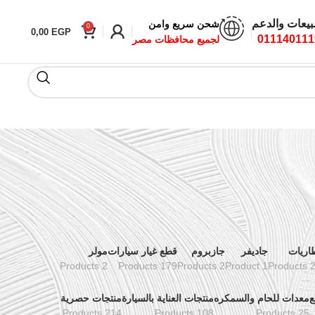
بيعات والدعم
شحن سريع وامن
0
0,00
EGP
011140111
لجميع محافظات مصر
اريات
جاديفر
جازبروم
قطع غيار سيارات
مولر
2 Products
179 Products
2 Products
1 Product
24 Pr
ع
معدات للحام والسمكره
منتجات العناية بالسيارة
منتجات حصرية
214 Products
108 Products
25 Products