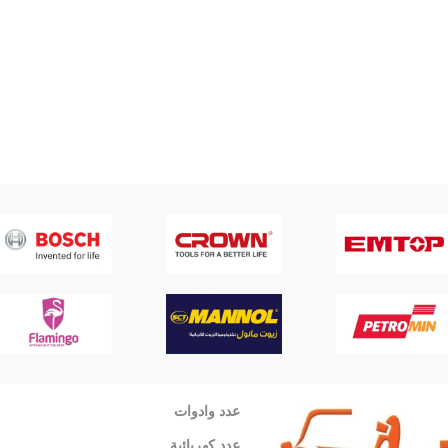
عدد وادوات
عدد كهربائية