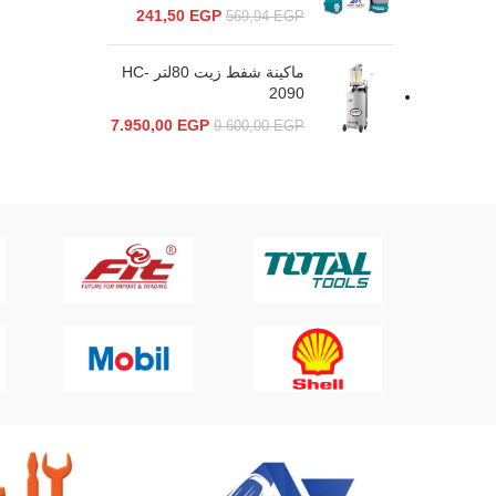
241,50
EGP
569,94
EGP
ماكينة شفط زيت 80لتر HC-
2090
7.950,00
EGP
9.600,00
EGP