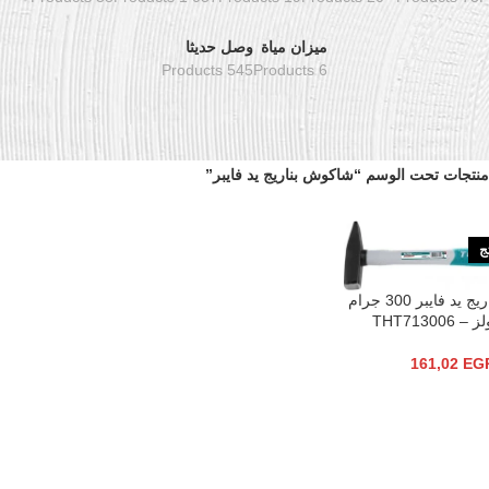
ميزان مياة
وصل حديثا
545 Products
6 Products
منتجات تحت الوسم “شاكوش بناريج يد فايبر”
تج
شاكوش بناريج يد فايبر 300 جرام
THT713006
161,02
EG