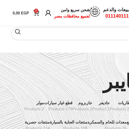
بيعات والدعم
شحن سريع وامن
0
0,00
EGP
011140111
لجميع محافظات مصر
يبر
اريات
جاديفر
جازبروم
قطع غيار سيارات
مولر
2 Products
179 Products
2 Products
1 Product
24 Pr
ع
معدات للحام والسمكره
منتجات العناية بالسيارة
منتجات حصرية
214 Products
108 Products
25 Products