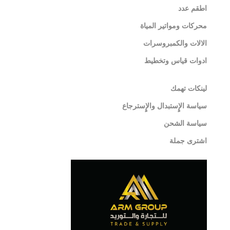
اطقم عدد
محركات ومواتير المياة
الالات والكمبروسرات
ادوات قياس وتخطيط
لينكات تهمك
سياسة الإٍستبدال والإٍسترجاع
سياسة الشحن
اشترى جملة