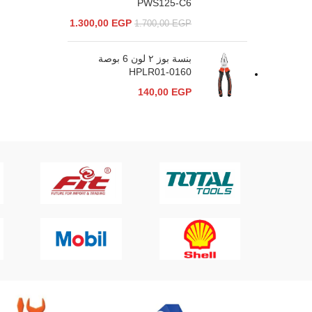
PWS125-C6
1.300,00
EGP
1.700,00
EGP
بنسة بوز ٢ لون 6 بوصة
HPLR01-0160
140,00
EGP