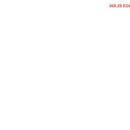
368,29
EG