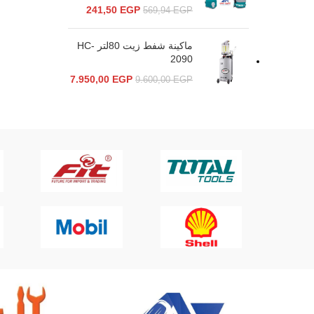
241,50
EGP
569,94
EGP
ماكينة شفط زيت 80لتر HC-
2090
7.950,00
EGP
9.600,00
EGP