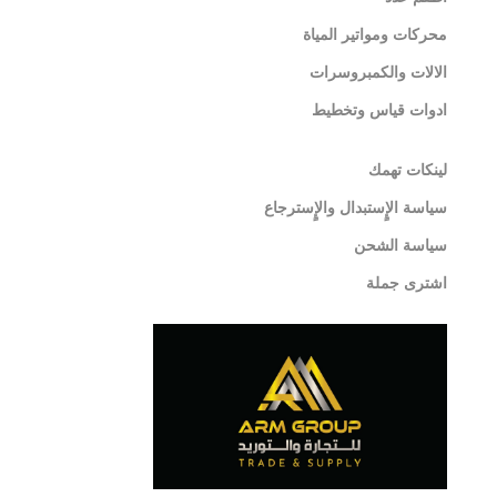
محركات ومواتير المياة
الالات والكمبروسرات
ادوات قياس وتخطيط
لينكات تهمك
سياسة الإٍستبدال والإٍسترجاع
سياسة الشحن
اشترى جملة