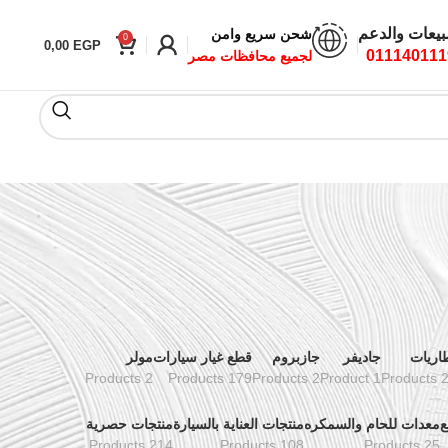
بيعات والدعم
شحن سريع وامن
0
0,00
EGP
011140111
لجميع محافظات مصر
اريات
جاديفر
جازبروم
قطع غيار سيارات
مولر
2 Products
179 Products
2 Products
1 Product
24 Pr
ع
معدات للحام والسمكره
منتجات العناية بالسيارة
منتجات حصرية
214 Products
108 Products
25 Products