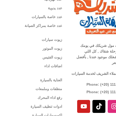
عدد يدوية
عدد خاصة بالسيارات
عدد خاصة بمراكز الصيانة
زيوت سيارات
 مول شريكك في يومك
زيوت الموتور
لة شقاك , كل اللي
غلك موجود عندنا , بأفضل
زيوت الفتيس
عر
اضافات اداء
ملاء الشريف لخدمة السيارات
العناية بالسيارة
Phone: (+20) 11
منظفات وملمعات
Phone: (+20) 11
رفع اداء المحرك
ادوات تنظيف السيارة
اكسسوارات السيارة