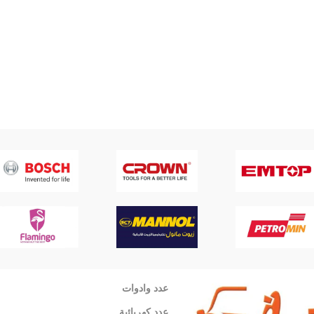
عدد وادوات
عدد كهربائية