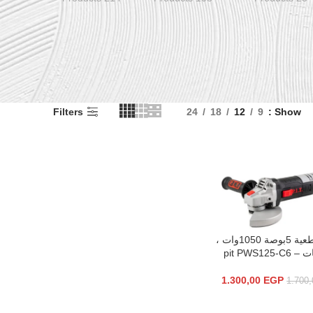
Filters
24
18
12
9
Show
صاروخ قطعية 5بوصة 1050وات ،
السلة
1.300,00
EGP
1.700