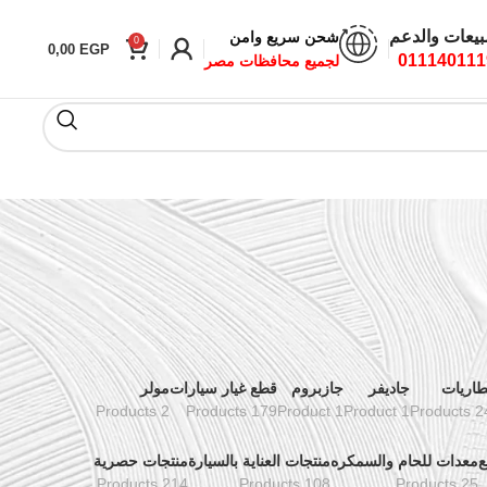
بيعات والدعم
شحن سريع وامن
0
0,00
EGP
011140111
لجميع محافظات مصر
طاريات
جاديفر
جازبروم
قطع غيار سيارات
مولر
2 Products
179 Products
1 Product
1 Product
24 Prod
ع
معدات للحام والسمكره
منتجات العناية بالسيارة
منتجات حصرية
214 Products
108 Products
25 Products