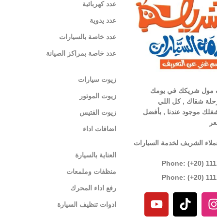
عدد كهربائية
عدد يدوية
عدد خاصة بالسيارات
عدد خاصة بمراكز الصيانة
زيوت سيارات
 مول شريكك في يومك
زيوت الموتور
لة شقاك , كل اللي
غلك موجود عندنا , بأفضل
زيوت الفتيس
عر
اضافات اداء
ملاء الشريف لخدمة السيارات
العناية بالسيارة
Phone: (+20) 11
منظفات وملمعات
Phone: (+20) 11
رفع اداء المحرك
ادوات تنظيف السيارة