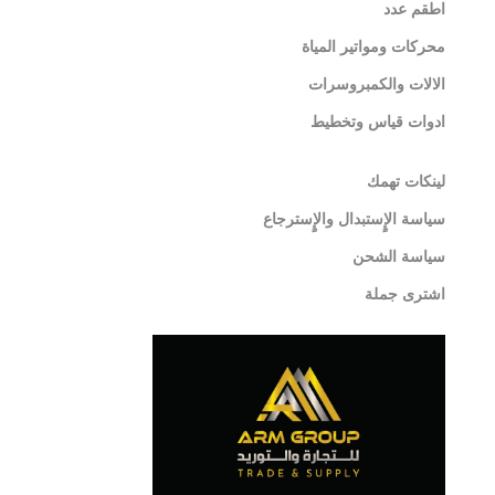
اطقم عدد
محركات ومواتير المياة
الالات والكمبروسرات
ادوات قياس وتخطيط
لينكات تهمك
سياسة الإٍستبدال والإٍسترجاع
سياسة الشحن
اشترى جملة