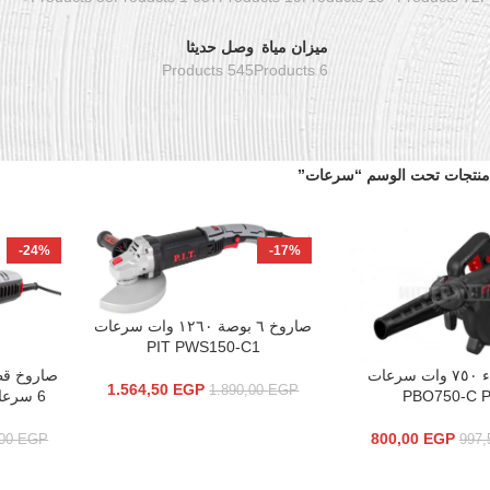
ميزان مياة
وصل حديثا
545 Products
6 Products
منتجات تحت الوسم “سرعات”
-24%
-17%
صاروخ ٦ بوصة ١٢٦٠ وات سرعات
إضافة إلى السلة
PIT PWS150-C1
بلور هواء ٧٥٠ وات سرعات
سلة
إضافة إلى 
1.564,50
EGP
1.890,00
EGP
PBO750-C P
6 سرعات – pit PWS125-C6
800,00
EGP
,00
EGP
997