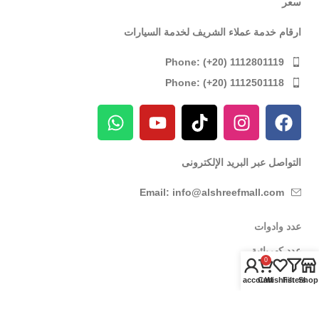
سعر
ارقام خدمة عملاء الشريف لخدمة السيارات
Phone: (+20) 1112801119
Phone: (+20) 1112501118
التواصل عبر البريد الإلكترونى
Email: info@alshreefmall.com
عدد وادوات
عدد كهربائية
0
عدد يدوية
My account
Cart
Wishlist
Filters
Shop
عدد خاصة بالسيارات