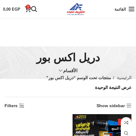
0
القائمة
EGP
0,00
دريل اكس بور
الأقسام
الرئيسية
منتجات تحت الوسم “دريل اكس بور”
عرض النتيجة الوحيدة
Filters
Show sidebar
-41%
نفذ هذا المنتج