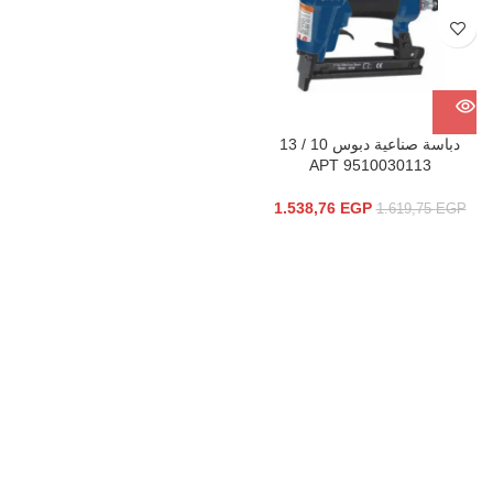
دباسة صناعية دبوس 10 / 13
9510030113 APT
1.538,76
EGP
1.619,75
EGP