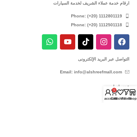
ارقام خدمة عملاء الشريف لخدمة السيارات
Phone: (+20) 1112801119
Phone: (+20) 1112501118
التواصل عبر البريد الإلكترونى
Email: info@alshreefmall.com
عدد وادوات
0
عدد كهربائية
My account
Cart
Wishlist
Filters
Shop
عدد يدوية
عدد خاصة بالسيارات
عدد خاصة بمراكز الصيانة