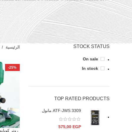
STOCK STATUS
الرئيسية
On sale
-25%
In stock
TOP RATED PRODUCTS
ATF-JWS 3309 مانول
575,00
EGP
إضافة إلى ال