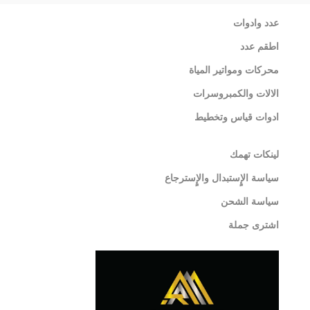
عدد وادوات
اطقم عدد
محركات ومواتير المياة
الالات والكمبروسرات
ادوات قياس وتخطيط
لينكات تهمك
سياسة الإٍستبدال والإٍسترجاع
سياسة الشحن
اشترى جملة