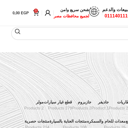
بيعات والدعم
شحن سريع وامن
0
0,00
EGP
011140111
لجميع محافظات مصر
اريات
جاديفر
جازبروم
قطع غيار سيارات
مولر
2 Products
179 Products
2 Products
1 Product
24 Pr
ع
معدات للحام والسمكره
منتجات العناية بالسيارة
منتجات حصرية
214 Products
108 Products
25 Products