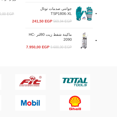
جوانتى صدمات توتال
TSP1806-XL
0,00
EGP
241,50
EGP
569,94
EGP
ماكينة شفط زيت 80لتر HC-
2090
7.950,00
EGP
9.600,00
EGP