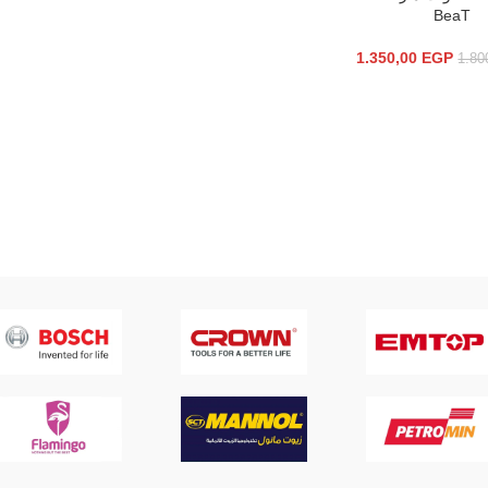
BeaT
1.350,00
EGP
1.80