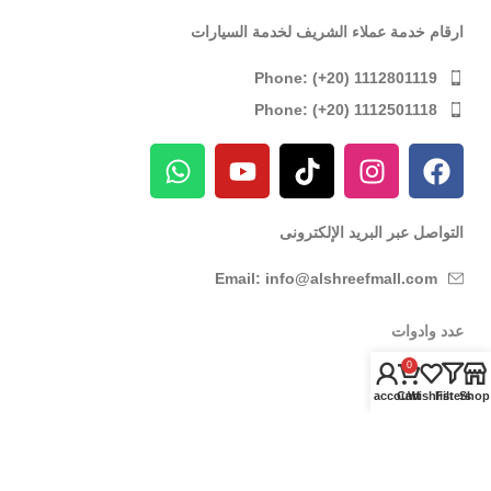
ارقام خدمة عملاء الشريف لخدمة السيارات
Phone: (+20) 1112801119
Phone: (+20) 1112501118
التواصل عبر البريد الإلكترونى
Email: info@alshreefmall.com
عدد وادوات
0
عدد كهربائية
My account
Cart
Wishlist
Filters
Shop
عدد يدوية
عدد خاصة بالسيارات
عدد خاصة بمراكز الصيانة