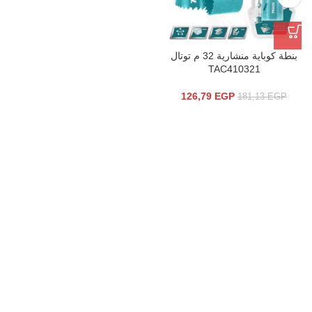
بنطة كوباية منشارية 32 م توتال
TAC410321
126,79
EGP
181,13
EGP