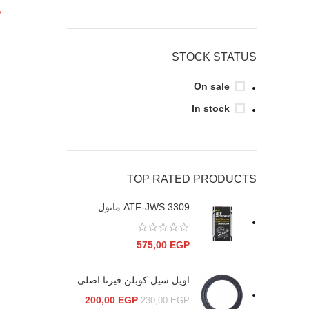
P
STOCK STATUS
On sale
In stock
TOP RATED PRODUCTS
ATF-JWS 3309 مانول
575,00
EGP
اويل سيل كوبلن فيرنا اصلى
200,00
EGP
230,00
EGP