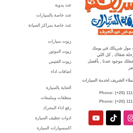
عدد يدوية
عدد خاصة بالسيارات
عدد خاصة بمراكز الصيانة
زيوت سيارات
 مول شريكك في يومك
زيوت الموتور
لة شقاك , كل اللي
غلك موجود عندنا , بأفضل
زيوت الفتيس
عر
اضافات اداء
ملاء الشريف لخدمة السيارات
العناية بالسيارة
Phone: (+20) 11
منظفات وملمعات
Phone: (+20) 11
رفع اداء المحرك
ادوات تنظيف السيارة
اكسسوارات السيارة