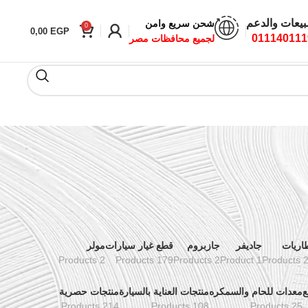
بيعات والدعم
شحن سريع وامن
0
0,00
EGP
011140111
لجميع محافظات مصر
اريات
جاديفر
جازبروم
قطع غيار سيارات
مولر
2 Products
179 Products
2 Products
1 Product
24 Pr
ع
معدات للحام والسمكره
منتجات العناية بالسيارة
منتجات حصرية
214 Products
108 Products
25 Products