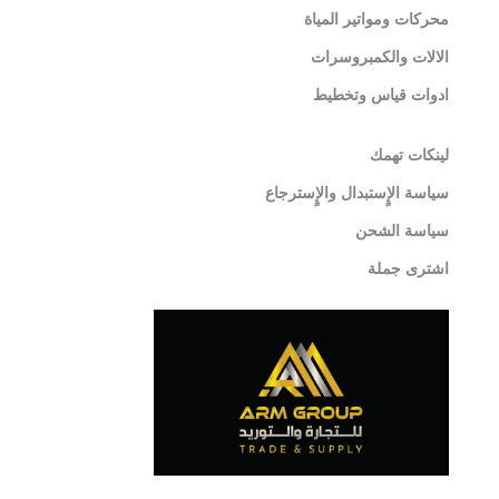
محركات ومواتير المياة
الالات والكمبروسرات
ادوات قياس وتخطيط
لينكات تهمك
سياسة الإٍستبدال والإٍسترجاع
سياسة الشحن
اشترى جملة