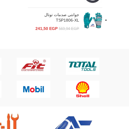
جوانتى صدمات توتال
TSP1806-XL
241,50
EGP
569,94
EGP