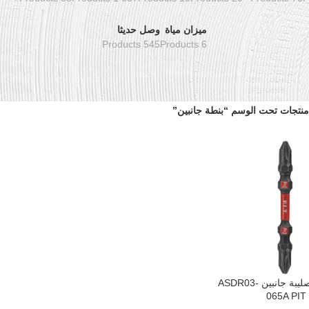
ميزان مياة
وصل حديثا
545 Products
6 Products
منتجات تحت الوسم “بنطة جانبين”
لقمة مفك صليبة جانبين ASDR03-
سلة
065A PIT