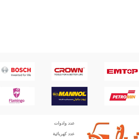
عدد وادوات
عدد كهربائية