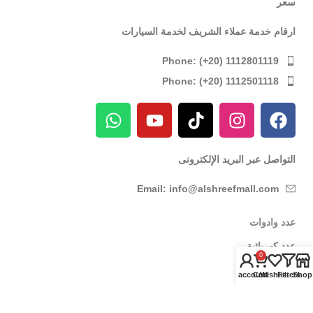
سعر
ارقام خدمة عملاء الشريف لخدمة السيارات
Phone: (+20) 1112801119
Phone: (+20) 1112501118
التواصل عبر البريد الإلكترونى
Email: info@alshreefmall.com
عدد وادوات
عدد كهربائية
0
عدد يدوية
My account
Cart
Wishlist
Filters
Shop
عدد خاصة بالسيارات