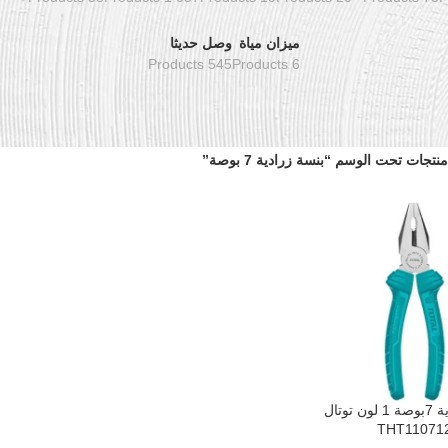
ميزان مياة
وصل حديثا
545 Products
6 Products
منتجات تحت الوسم “بنسة زرادية 7 بوصة”
بنسة زرادية 7بوصة 1 لون توتال
سلة
THT11071