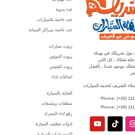
عدد يدوية
عدد خاصة بالسيارات
عدد خاصة بمراكز الصيانة
زيوت سيارات
 مول شريكك في يومك
زيوت الموتور
لة شقاك , كل اللي
غلك موجود عندنا , بأفضل
زيوت الفتيس
عر
اضافات اداء
ملاء الشريف لخدمة السيارات
العناية بالسيارة
Phone: (+20) 11
منظفات وملمعات
Phone: (+20) 11
رفع اداء المحرك
ادوات تنظيف السيارة
اكسسوارات السيارة