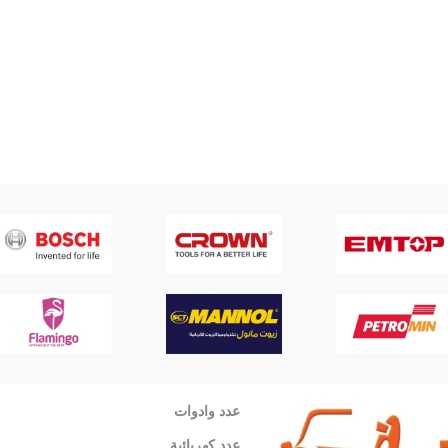
عدد وادوات
عدد كهربائية