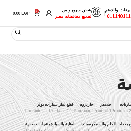
بيعات والدعم
شحن سريع وامن
0
0,00
EGP
011140111
لجميع محافظات مصر
اريات
جاديفر
جازبروم
قطع غيار سيارات
مولر
2 Products
179 Products
2 Products
1 Product
24 Pr
ع
معدات للحام والسمكره
منتجات العناية بالسيارة
منتجات حصرية
214 Products
108 Products
25 Products