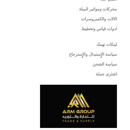
محركات ومواتير المياة
الالات والكمبروسرات
ادوات قياس وتخطيط
لينكات تهمك
سياسة الإٍستبدال والإٍسترجاع
سياسة الشحن
اشترى جملة