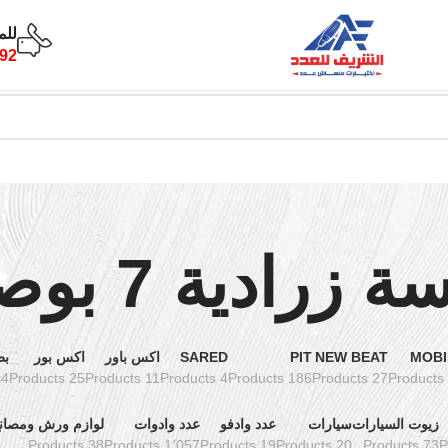
للم
92
ة زرادية 7 بوصة
MOBI
NEW BEAT
PIT
SARED
اكس باور
اكس بور
بط
oducts
25 Products
11 Products
4 Products
186 Products
27 Products
زيوت السيارات
سيارات
عدد وادفو
عدد وادوات
لوازم ورش ومصان
38 Products
1٬057 Products
19 Products
20 Products
73 Products