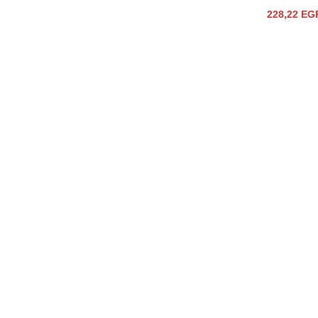
228,22
EG