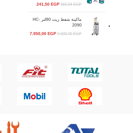
241,50
EGP
569,94
EGP
ماكينة شفط زيت 80لتر HC-
2090
7.950,00
EGP
9.600,00
EGP