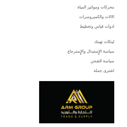
محركات ومواتير المياة
الالات والكمبروسرات
ادوات قياس وتخطيط
لينكات تهمك
سياسة الإٍستبدال والإٍسترجاع
سياسة الشحن
اشترى جملة