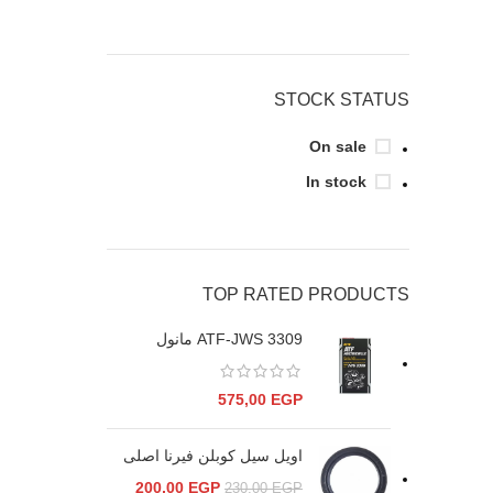
STOCK STATUS
On sale
In stock
TOP RATED PRODUCTS
ATF-JWS 3309 مانول
575,00
EGP
اويل سيل كوبلن فيرنا اصلى
200,00
EGP
230,00
EGP