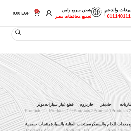
بيعات والدعم
شحن سريع وامن
0
0,00
EGP
011140111
لجميع محافظات مصر
اريات
جاديفر
جازبروم
قطع غيار سيارات
مولر
2 Products
179 Products
2 Products
1 Product
24 Pr
ع
معدات للحام والسمكره
منتجات العناية بالسيارة
منتجات حصرية
214 Products
108 Products
25 Products