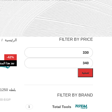
FILTER BY PRICE
الرئيسية
-42%
نفذ هذا المن
تصفية
بلطة 1250ج توتال THT7812506
قراءة المزيد
FILTER BY BRAND
,00
EGP
Total Tools
1