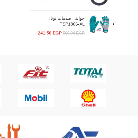
جوانتى صدمات توتال
TSP1806-XL
241,50
EGP
569,94
EGP