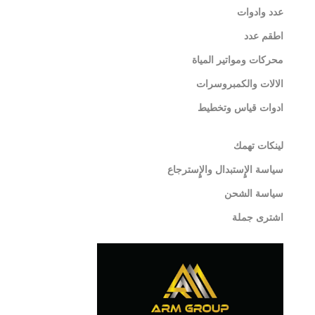
عدد وادوات
اطقم عدد
محركات ومواتير المياة
الالات والكمبروسرات
ادوات قياس وتخطيط
لينكات تهمك
سياسة الإٍستبدال والإٍسترجاع
سياسة الشحن
اشترى جملة