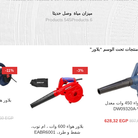
ميزان مياة
وصل حديثا
545 Products
6 Products
منتجات تحت الوسم “بلاور”
-11%
-3%
إضافة إلى 
بلاور هواء 450 وات معدل
سلة
DW09320A-
,60
EGP
628,32
EGP
897
بلاور هواء 600 وات ، ام توب،
إضافة إلى السلة
شفط و طرد، EABR6001