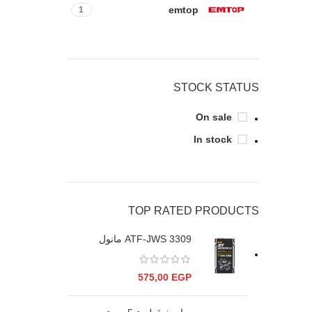
emtop
1
STOCK STATUS
On sale
In stock
TOP RATED PRODUCTS
ATF-JWS 3309 مانول
575,00
EGP