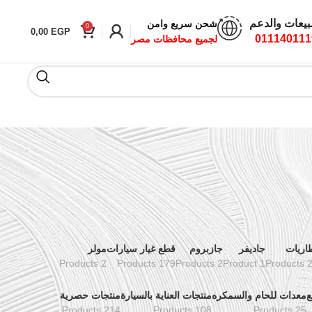
بيعات والدعم
شحن سريع وامن
0
0,00
EGP
011140111
لجميع محافظات مصر
اريات
جاديفر
جازبروم
قطع غيار سيارات
مولر
2 Products
179 Products
2 Products
1 Product
24 Pr
ع
معدات للحام والسمكره
منتجات العناية بالسيارة
منتجات حصرية
214 Products
108 Products
25 Products