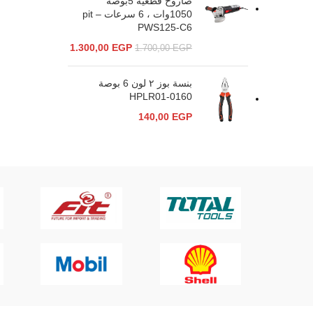
صاروخ قطعية 5بوصة
1050وات ، 6 سرعات – pit
PWS125-C6
1.300,00
EGP
1.700,00
EGP
بنسة بوز ٢ لون 6 بوصة
HPLR01-0160
140,00
EGP