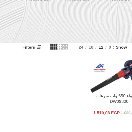
Filters
24
18
12
9
Show
بلاور هواء 650 وات سرعات
السلة
DW09800
1.510,08
EGP
1.689