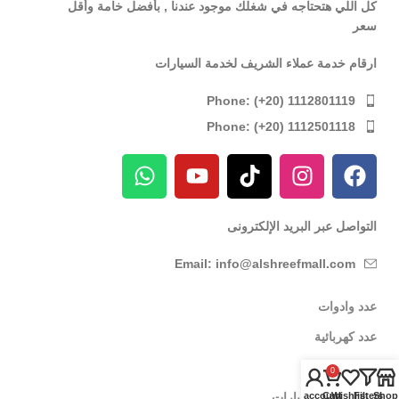
كل اللي هتحتاجه في شغلك موجود عندنا , بأفضل خامة وأقل
سعر
ارقام خدمة عملاء الشريف لخدمة السيارات
Phone: (+20) 1112801119
Phone: (+20) 1112501118
التواصل عبر البريد الإلكترونى
Email: info@alshreefmall.com
عدد وادوات
عدد كهربائية
عدد يدوية
0
عدد خاصة بالسيارات
My account
Cart
Wishlist
Filters
Shop