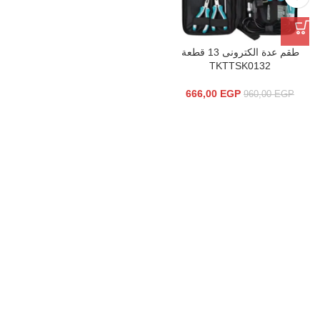
طقم عدة الكترونى 13 قطعة
TKTTSK0132
666,00
EGP
960,00
EGP