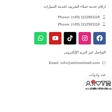
ارقام خدمة عملاء الشريف لخدمة السيارات
Phone: (+20) 1112801119
Phone: (+20) 1112501118
التواصل عبر البريد الإلكترونى
Email: info@alshreefmall.com
عدد وادوات
0
عدد كهربائية
My account
Cart
Wishlist
Filters
Shop
عدد يدوية
عدد خاصة بالسيارات
عدد خاصة بمراكز الصيانة