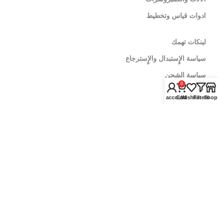
ادوات قياس وتخطيط
لينكات تهمك
سياسة الإٍستبدال والإٍسترجاع
سياسة الشحن
0
اشترى جملة
My account
Cart
Wishlist
Filters
Shop