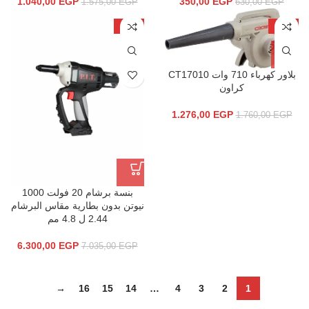
1.040,00
EGP
350,00
EGP
1.575,00
EGP
630,00
EGP
-10%
-28%
بلاور كهرباء 710 وات CT17010
كراون
1.276,00
EGP
1.760,00
EGP
بنسة برشام 20 فولت 1000
نیوتن بدون بطاریة مقاس البرشام
2.44 ل 4.8 مم
6.300,00
EGP
7.035,00
EGP
→
16
15
14
…
4
3
2
1