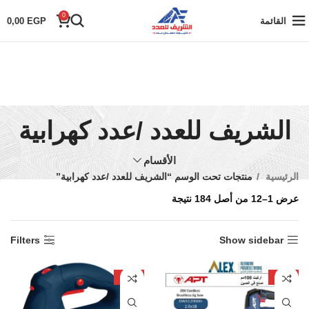
0
القائمة
EGP
0,00
الشريف للعدد /عدد كهرابية
الأقسام
الرئيسية
منتجات تحت الوسم “الشريف للعدد /عدد كهرابية”
عرض 1–12 من أصل 184 نتيجة
Filters
Show sidebar
-26%
-21%