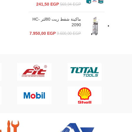
241,50
EGP
569,94
EGP
ماكينة شفط زيت 80لتر HC-
2090
7.950,00
EGP
9.600,00
EGP