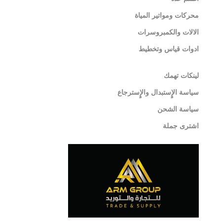
محركات ومواتير المياة
الالات والكمبروسرات
ادوات قياس وتخطيط
لينكات تهمك
سياسة الإٍستبدال والإٍسترجاع
سياسة الشحن
اشترى جملة