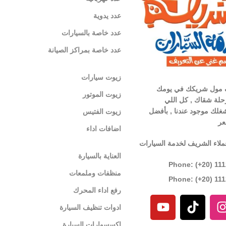
عدد يدوية
عدد خاصة بالسيارات
عدد خاصة بمراكز الصيانة
زيوت سيارات
 مول شريكك في يومك
زيوت الموتور
لة شقاك , كل اللي
غلك موجود عندنا , بأفضل
زيوت الفتيس
عر
اضافات اداء
ملاء الشريف لخدمة السيارات
العناية بالسيارة
Phone: (+20) 11
منظفات وملمعات
Phone: (+20) 11
رفع اداء المحرك
ادوات تنظيف السيارة
اكسسوارات السيارة