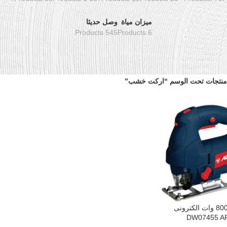
ميزان مياة
وصل حديثا
545 Products
6 Products
منتجات تحت الوسم “اركت خشب”
اركت 800 وات الكترونى
سلة
DW07455 A