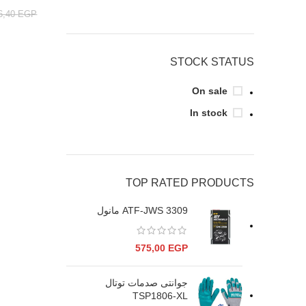
6,40
EGP
STOCK STATUS
On sale
In stock
TOP RATED PRODUCTS
ATF-JWS 3309 مانول
575,00
EGP
جوانتى صدمات توتال
TSP1806-XL