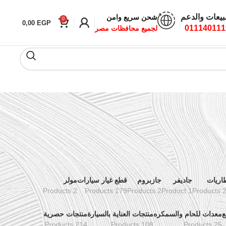
بيعات والدعم
شحن سريع وامن
0
0,00
EGP
011140111
لجميع محافظات مصر
اريات
جاديفر
جازبروم
قطع غيار سيارات
مولر
2 Products
179 Products
2 Products
1 Product
24 Pr
ع
معدات للحام والسمكره
منتجات العناية بالسيارة
منتجات حصرية
214 Products
108 Products
25 Products