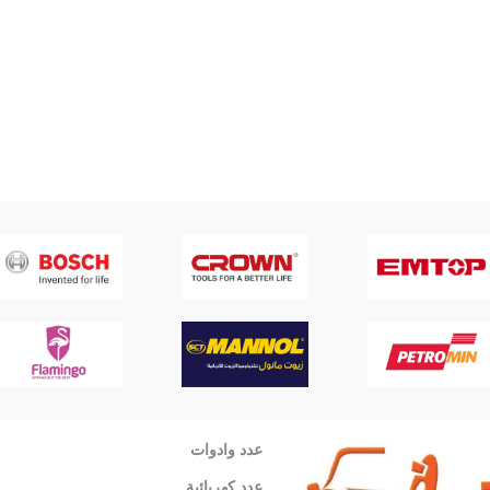
عدد وادوات
عدد كهربائية