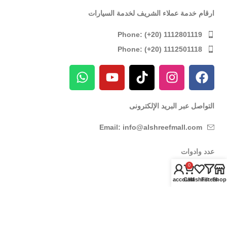
ارقام خدمة عملاء الشريف لخدمة السيارات
Phone: (+20) 1112801119
Phone: (+20) 1112501118
التواصل عبر البريد الإلكترونى
Email: info@alshreefmall.com
عدد وادوات
0
عدد كهربائية
My account
Cart
Wishlist
Filters
Shop
عدد يدوية
عدد خاصة بالسيارات
عدد خاصة بمراكز الصيانة