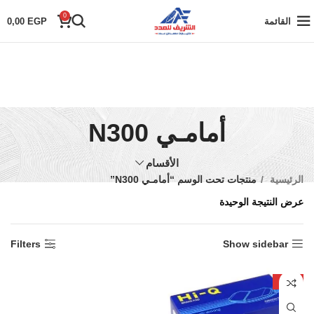
0
القائمة
EGP
0,00
أمامـي N300
الأقسام
الرئيسية
منتجات تحت الوسم “أمامـي N300”
عرض النتيجة الوحيدة
Filters
Show sidebar
-13%