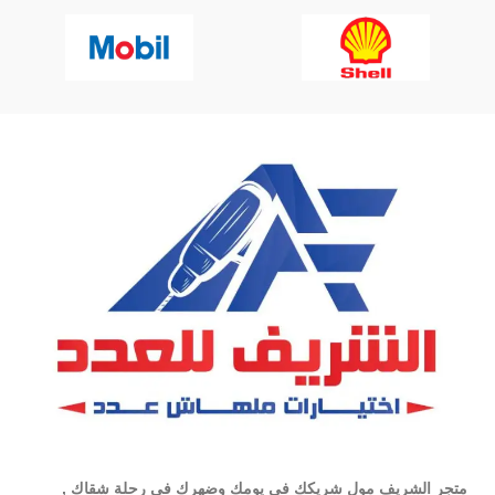
متجر الشريف مول شريكك في يومك وضهرك في رحلة شقاك ,