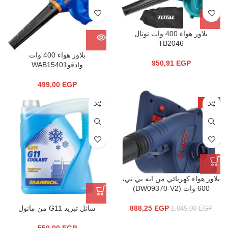
بلاور هواء 400 وات توتال
TB2046
بلاور هواء 400 وات
950,91
EGP
وادفوWAB15401
499,00
EGP
-15%
بلاور هواء كهربائي من ايه بي تي،
600 وات (DW09370-V2)
888,25
EGP
سائل تبريد G11 من مانول
1.045,00
EGP