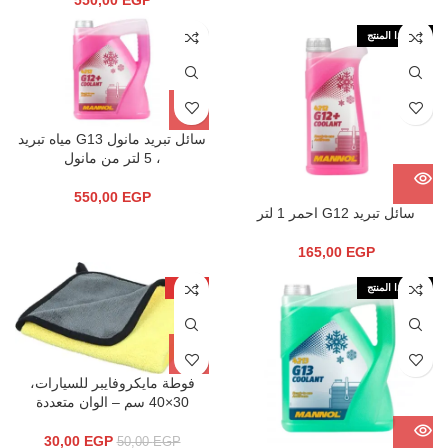
550,00
EGP
نفذ هذا المنتج
سائل تبريد مانول G13 مياه تبريد
، 5 لتر من مانول
550,00
EGP
سائل تبريد G12 احمر 1 لتر
165,00
EGP
نفذ هذا المنتج
-40%
فوطة مايكروفايبر للسيارات،
30×40 سم – الوان متعددة
30,00
EGP
50,00
EGP