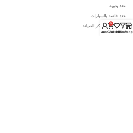
عدد يدوية
عدد خاصة بالسيارات
0
عدد خاصة بمراكز الصيانة
My account
Cart
Wishlist
Filters
Shop
زيوت سيارات
زيوت الموتور
زيوت الفتيس
اضافات اداء
العناية بالسيارة
منظفات وملمعات
رفع اداء المحرك
ادوات تنظيف السيارة
اكسسوارات السيارة