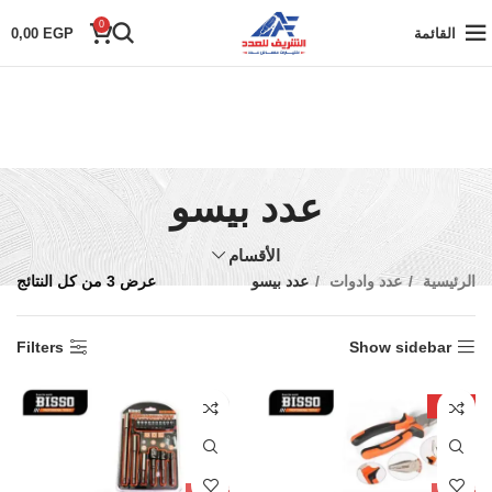
0
القائمة
EGP
0,00
عدد بيسو
الأقسام
الرئيسية
عدد وادوات
عدد بيسو
عرض ⁦3⁩ من كل النتائج
Filters
Show sidebar
-14%