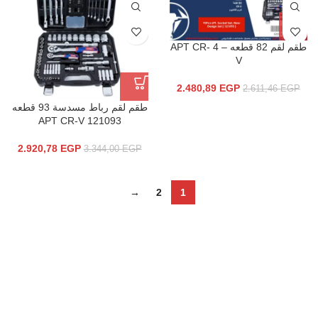
طقم لقم 82 قطعه – 4 APT CR-
V
2.480,89
EGP
2.611,46
EGP
طقم لقم رباط مسدسة 93 قطعه
121093 APT CR-V
2.920,78
EGP
3.344,00
EGP
→
2
1