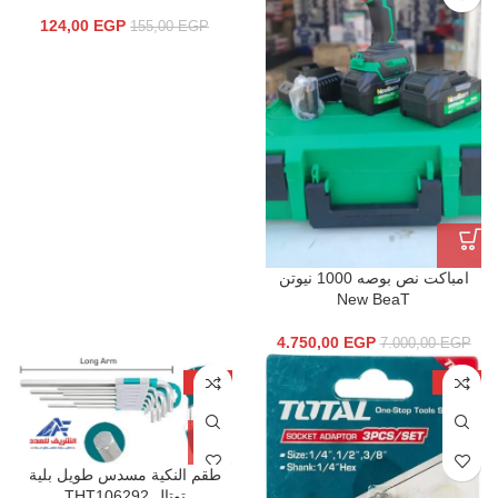
124,00
EGP
155,00
EGP
امباكت نص بوصه 1000 نيوتن
New BeaT
4.750,00
EGP
7.000,00
EGP
-23%
-26%
طقم النكية مسدس طويل بلية
توتال THT106292