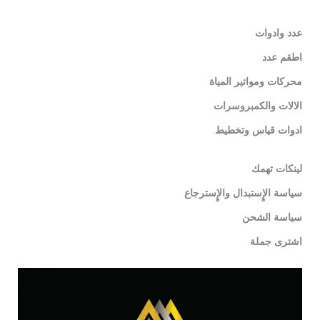
عدد وادوات
اطقم عدد
محركات ومواتير المياة
الالات والكمبروسرات
ادوات قياس وتخطيط
لينكات تهمك
سياسة الإٍستبدال والإٍسترجاع
سياسة الشحن
اشترى جملة