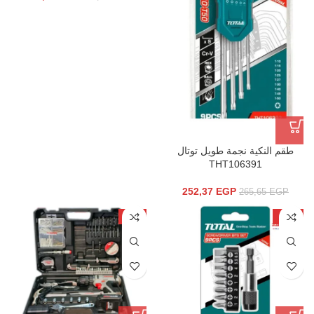
طقم النكية نجمة طويل توتال
THT106391
252,37
EGP
265,65
EGP
-7%
-15%