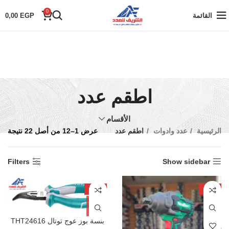
0
القائمة
EGP
0,00
اطقم عدد
الأقسام
الرئيسية
عدد وادوات
اطقم عدد
عرض 1–12 من أصل 22 نتيجة
Filters
Show sidebar
-20%
-32%
بنسة بوز عوج توتال THT24616