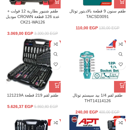
طقم سنون 9 قطعة بالادبتور توتال
طقم شنيور بطارية 12 فولت +
TACSD3091
عدة 126 قطعة CROWN موديل
CK21-WA126
110,00
EGP
130,00
EGP
3.069,00
EGP
3.300,00
EGP
-4%
-40%
طقم لقم 1/4 بيد سيستم توتال
طقم لقم 219 قطعة 121219A
THT14114126
5.626,37
EGP
5.860,80
EGP
240,00
EGP
400,00
EGP
-13%
-5%