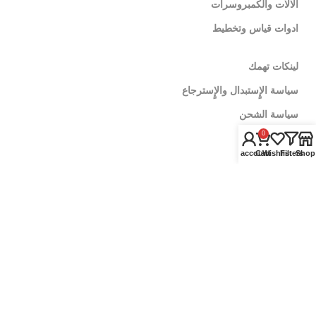
الالات والكمبروسرات
ادوات قياس وتخطيط
لينكات تهمك
سياسة الإٍستبدال والإٍسترجاع
سياسة الشحن
0
اشترى جملة
My account
Cart
Wishlist
Filters
Shop