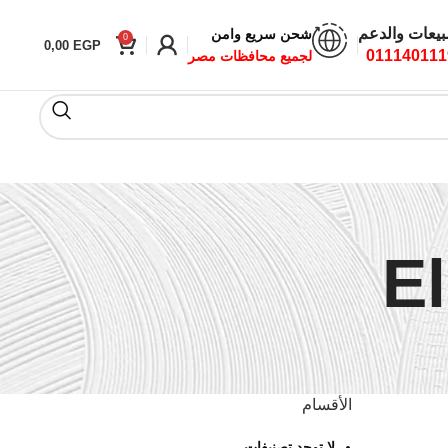
بيعات والدعم
شحن سريع وامن
0
0,00
EGP
011140111
لجميع محافظات مصر
E
الأقسام
لا توجد تصنيفات