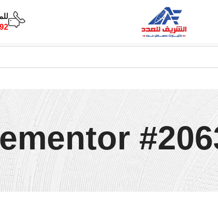
للم
92
lementor #206