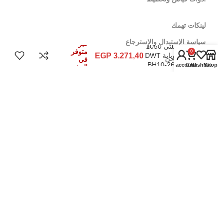
لينكات تهمك
سياسة الإٍستبدال والإٍسترجاع
غير
هيلتى 1050
متوفر
0
كوباية DWT
3.271,40
EGP
سياسة الشحن
في
BH10-26B
My account
Cart
Wishlist
Shop
المخزون
اشترى جملة
أرم جروب هى الشركة المالكة للعلامتين التجارتيين ( الشريف