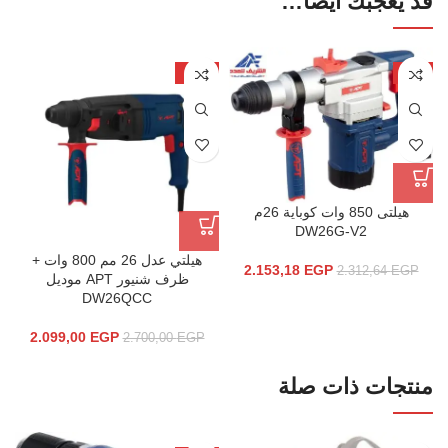
قد يعجبك أيضاً…
-22%
-7%
هيلتى 850 وات كوباية 26م
DW26G-V2
هيلتي عدل 26 مم 800 وات +
2.153,18
EGP
2.312,64
EGP
ظرف شنيور APT موديل
DW26QCC
2.099,00
EGP
2.700,00
EGP
منتجات ذات صلة