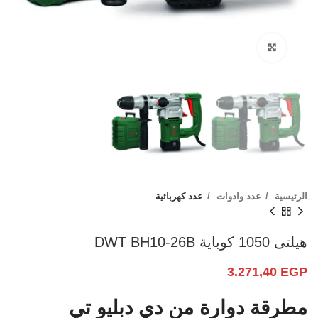
Click to enlarge
الرئيسية
عدد وادوات
عدد كهربائية
هيلتى 1050 كوباية DWT BH10-26B
3.271,40
EGP
مطرقة دوارة من دي دبليو تي