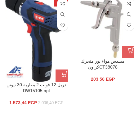
-22%
مسدس هواء بوز متحرك
CT38078كراون
203,50
EGP
دريل 12 فولت 2 بطارية 30 نيوتن
DW15105 apt
1.573,44
EGP
2.006,40
EGP