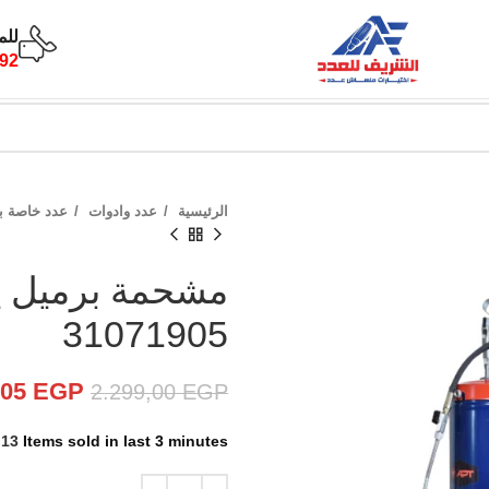
للم
92
الرئيسية
عدد وادوات
عدد خاصة بم
31071905
,05
EGP
2.299,00
EGP
13
Items sold in last 3 minutes