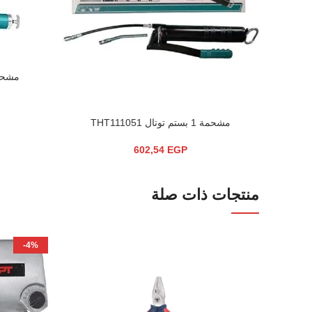
مشحمة 2 بستم توت
قراءة المزيد
مشحمة 1 بستم توتال THT111051
قراءة المزيد
602,54
EGP
منتجات ذات صلة
-4%