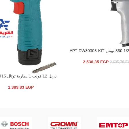
سلة
2.530,35
EGP
2.635,78
E
دريل 12 فولت 1 بطارية توتال TDLI12415
إضافة إلى السلة
1.389,83
EGP