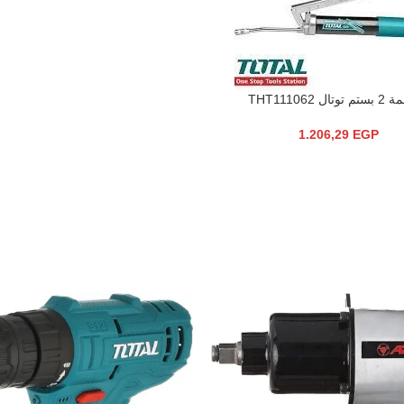
ال THT111062
1.206,29
EGP