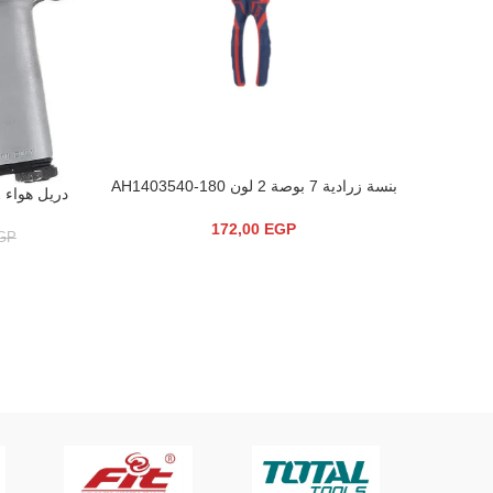
بنسة زرادية 7 بوصة 2 لون AH1403540-180
إضافة إلى السلة
دريل هواء 1/2 850 نيوتن APT DW30303-KIT
إضافة إلى ال
172,00
EGP
GP