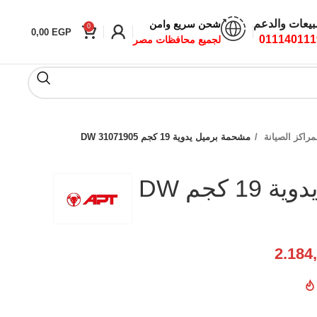
بيعات والدعم
شحن سريع وامن
0
0,00
EGP
011140111
لجميع محافظات مصر
راكز الصيانة
مشحمة برميل يدوية 19 كجم DW 31071905
مشحمة برميل يدوية 19 كجم DW
2.184