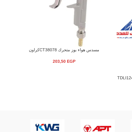
مسدس هواء بوز متحرك CT38078كراون
إضافة إلى السلة
203,50
EGP
صاروخ 4.5 بوصة 600 وات 15-V2
إضافة إلى 
P