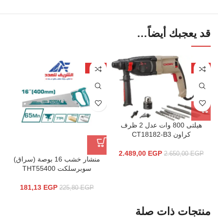
قد يعجبك أيضاً…
-20%
-6%
هيلتى 800 وات عدل 2 ظرف
كراون CT18182-B3
2.489,00
EGP
2.650,00
EGP
منشار خشب 16 بوصة (سراق)
سوبرسلكت THT55400
181,13
EGP
225,80
EGP
منتجات ذات صلة