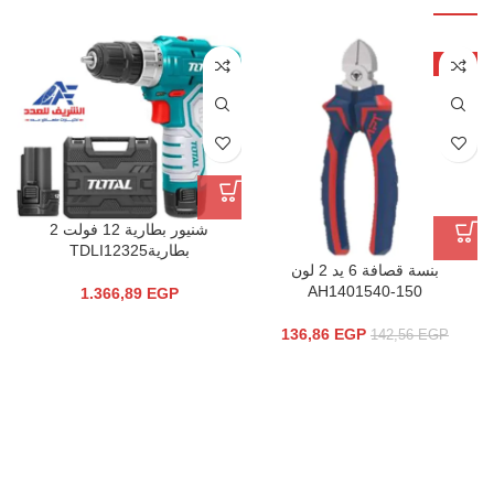
-4%
‫شنيور بطارية 12 فولت 2
بطاريةTDLI12325‬‏
بنسة قصافة 6 يد 2 لون
AH1401540-150
1.366,89
EGP
136,86
EGP
142,56
EGP