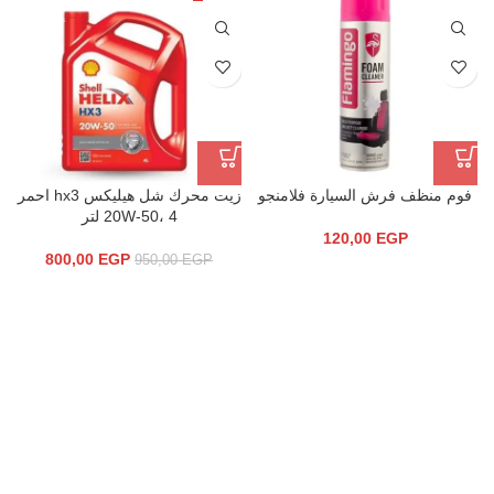
فوم منظف فرش السيارة فلامنجو
زيت محرك شل هيليكس hx3 احمر
20W-50، 4 لتر
120,00
EGP
800,00
EGP
950,00
EGP