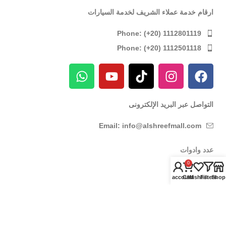
ارقام خدمة عملاء الشريف لخدمة السيارات
Phone: (+20) 1112801119
Phone: (+20) 1112501118
التواصل عبر البريد الإلكترونى
Email: info@alshreefmall.com
عدد وادوات
0
عدد كهربائية
My account
Cart
Wishlist
Filters
Shop
عدد يدوية
عدد خاصة بالسيارات
عدد خاصة بمراكز الصيانة