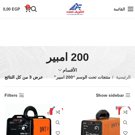
0
القائمة
EGP
0,00
200 امبير
الأقسام
الرئيسية
منتجات تحت الوسم “200 امبير”
عرض ⁦3⁩ من كل النتائج
Filters
Show sidebar
-11%
-7%