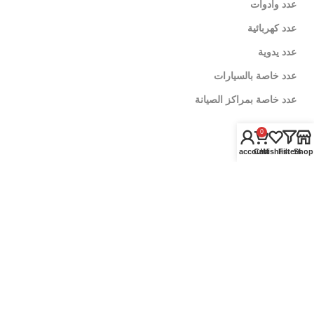
عدد وادوات
عدد كهربائية
عدد يدوية
عدد خاصة بالسيارات
عدد خاصة بمراكز الصيانة
0
زيوت سيارات
My account
Cart
Wishlist
Filters
Shop
زيوت الموتور
زيوت الفتيس
اضافات اداء
العناية بالسيارة
منظفات وملمعات
رفع اداء المحرك