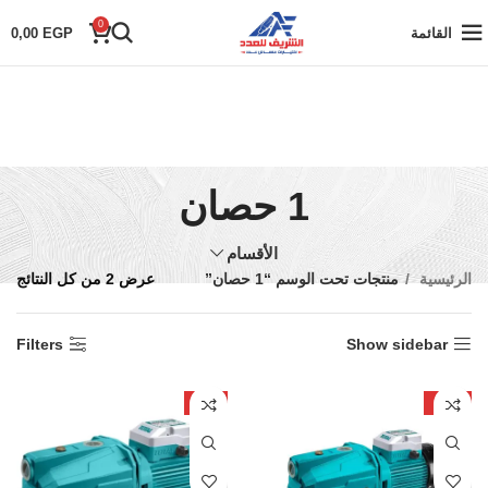
0
القائمة
EGP
0,00
1 حصان
الأقسام
الرئيسية
منتجات تحت الوسم “1 حصان”
عرض ⁦2⁩ من كل النتائج
Filters
Show sidebar
-5%
-19%